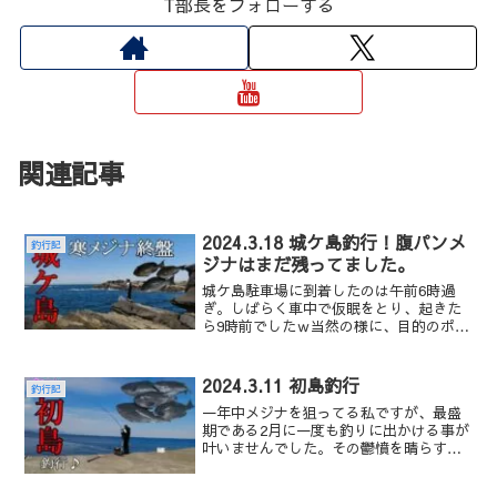
T部長をフォローする
関連記事
2024.3.18 城ケ島釣行！腹パンメ
釣行記
ジナはまだ残ってました。
城ケ島駐車場に到着したのは午前6時過
ぎ。しばらく車中で仮眠をとり、起きた
ら9時前でしたｗ当然の様に、目的のポイ
ントには既に釣り人が入られてました
が、見渡すと長津呂湾の入り口が空いて
たので、そこに釣り座を構えましたここ
2024.3.11 初島釣行
釣行記
で竿を出すのはかなり久し...
一年中メジナを狙ってる私ですが、最盛
期である2月に一度も釣りに出かける事が
叶いませんでした。その鬱憤を晴らすべ
く、しげちゃん と共に初島へ渡りまし
た。今回も新堤防で竿を出します。僕が