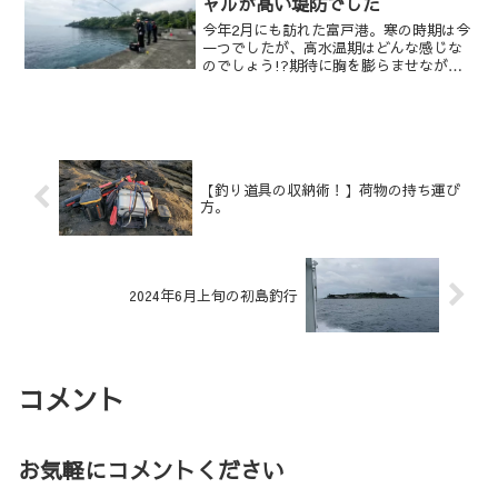
ャルが高い堤防でした
今年2月にも訪れた富戸港。寒の時期は今
一つでしたが、高水温期はどんな感じな
のでしょう!?期待に胸を膨らませながら
伊豆方面へ車を走らせる。午前6時30分。
駐車場に到着。既に竿を出しているしげ
ちゃんに連絡し、暫く車内で仮眠をとる
ことにしました。...
【釣り道具の収納術！】荷物の持ち運び
方。
2024年6月上旬の初島釣行
コメント
お気軽にコメントください