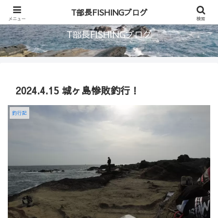
首都圏に住む釣り人のブログ
T部長FISHINGブログ
メニュー
検索
T部長FISHINGブログ
2024.4.15 城ヶ島惨敗釣行！
釣行記