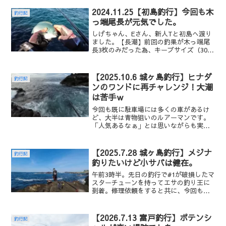
仕掛けや撮影用のカメラの準備をしてい
ると、早速メジナを釣り...
2024.11.25【初島釣行】今回も木
釣行記
っ端尾長が元気でした。
しげちゃん、Eさん、新人Tと初島へ渡り
ました。【長潮】前回の釣果が木っ端尾
長3枚のみだった為、キープサイズ（30㎝
以上）を釣ってリベンジを果たしたい。
今回の最大の目的は新人Tにメジナを釣ら
せる事だったが、早い段階で木っ端尾長
【2025.10.6 城ヶ島釣行】ヒナダ
釣行記
を釣り上げました...
ンのワンドに再チャレンジ！大潮
は苦手ｗ
今回も既に駐車場には多くの車があるけ
ど、大半は青物狙いのルアーマンです。
「人気あるなぁ」とは思いながらも実際
の釣果を確認した事はありません😅いつ
もの東の入で竿を出す予定で磯場に出ま
したが、なんと既に釣り人が入っておら
【2025.7.28 城ヶ島釣行】メジナ
釣行記
れる。仕方なくと言うのは...
釣りたいけど小サバは健在。
午前3時半。先日の釣行で#1が破損したマ
スターチューンを持ってエサの釣り王に
到着。修理依頼をすると共に、今回も店
長にオキアミをレンチンしてもらいまし
た。「いつもありがとうございます」水
温27℃程度午前4時30分城ケ島到着。この
【2026.7.13 富戸釣行】ポテンシ
釣行記
時期にメジナ狙...