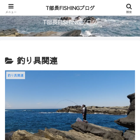
首都圏に住む釣り人のブログ
T部長FISHINGブログ
メニュー
検索
T部長FISHINGブログ
釣り具関連
釣り具関連