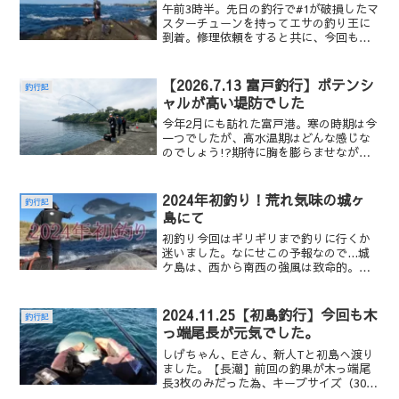
午前3時半。先日の釣行で#1が破損したマ
スターチューンを持ってエサの釣り王に
到着。修理依頼をすると共に、今回も店
長にオキアミをレンチンしてもらいまし
た。「いつもありがとうございます」水
温27℃程度午前4時30分城ケ島到着。この
【2026.7.13 富戸釣行】ポテンシ
釣行記
時期にメジナ狙...
ャルが高い堤防でした
今年2月にも訪れた富戸港。寒の時期は今
一つでしたが、高水温期はどんな感じな
のでしょう!?期待に胸を膨らませながら
伊豆方面へ車を走らせる。午前6時30分。
駐車場に到着。既に竿を出しているしげ
ちゃんに連絡し、暫く車内で仮眠をとる
2024年初釣り！荒れ気味の城ヶ
釣行記
ことにしました。...
島にて
初釣り今回はギリギリまで釣りに行くか
迷いました。なにせこの予報なので...城
ケ島は、西から南西の強風は致命的。釣
り場が極端に限定されます。それでも
「午前中ならなんとかなるだろ!?」と、
なったわけです。オキアミの解凍予約を
2024.11.25【初島釣行】今回も木
釣行記
しないまま、取り敢え...
っ端尾長が元気でした。
しげちゃん、Eさん、新人Tと初島へ渡り
ました。【長潮】前回の釣果が木っ端尾
長3枚のみだった為、キープサイズ（30㎝
以上）を釣ってリベンジを果たしたい。