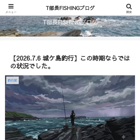
首都圏に住む釣り人のブログ
T部長FISHINGブログ
メニュー
検索
T部長FISHINGブログ
【2026.7.6 城ケ島釣行】この時期ならでは
の状況でした。
釣行記