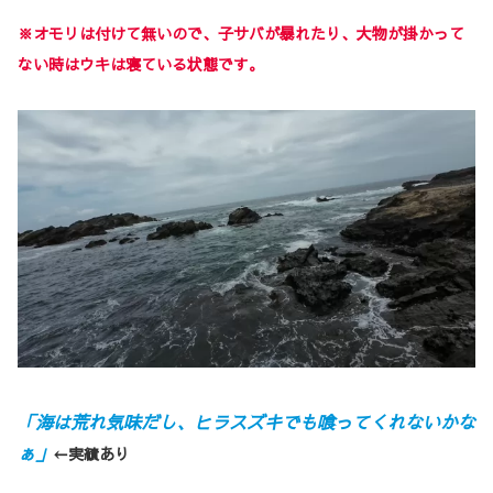
※オモリは付けて無いので、子サバが暴れたり、大物が
掛かって
ない時は
ウキは寝ている状態です。
「海は荒れ気味だし、ヒラスズキでも喰ってくれないかな
ぁ」
←実績あり