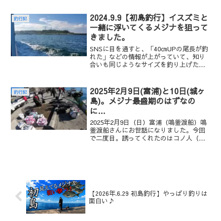
今回の最大の目的は新人Tにメジナを釣ら
せる事だったが、早い段階で木っ端尾長
2024.9.9【初島釣行】イスズミと
釣行記
を釣り上げました...
一緒に浮いてくるメジナを狙って
きました。
SNSに目を通すと、「40㎝UPの尾長が釣
れた」などの情報が上がっていて、知り
合いも同じようなサイズを釣り上げたら
しい。「やっぱりちゃんと居るんだよな
あ」これまで数秒でバラシたことは何度
もありますが、「どうせイスズミでし
2025年2月9日(富浦)と10日(城ヶ
釣行記
ょ!?」と笑ってまし...
島)。メジナ最盛期のはずなの
に…
2025年2月9日（日）富浦（鳴釜渡船）鳴
釜渡船さんにお世話になりました。今回
で二度目。誘ってくれたのはコノ人（ま
つぼ君）まつぼ君のお知り合いのMさん
と三人で上がったのは＜石切り奥＞とい
う磯。午前7時30分釣り開始。水深は深い
所でも5ｍ～6...
【2026年.6.29 初島釣行】やっぱり釣りは
面白い♪